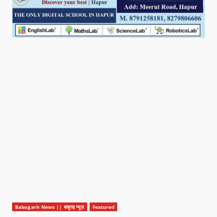
Babugarh News || बाबूगढ़ न्यूज़
Featured