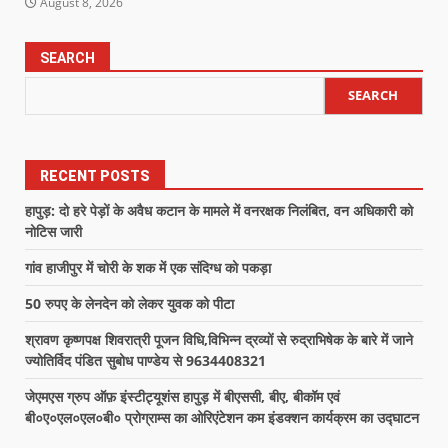
August 8, 2026
SEARCH
SEARCH
RECENT POSTS
हापुड़: दो हरे पेड़ों के अवैध कटान के मामले में वनरक्षक निलंबित, वन अधिकारी को
नोटिस जारी
गांव हाजीपुर में चोरी के शक में एक संदिग्ध को पकड़ा
50 रुपए के लेनदेन को लेकर युवक को पीटा
श्रावण कृष्णपक्ष शिवरात्री पूजन विधि,विभिन्न द्रव्यों से रुद्राभिषेक के बारे में जाने
ज्योतिर्विद पंडित सुबोध पाण्डेय से 9634408321
जेएमएस ग्रुप ऑफ़ इंस्टीट्यूशंस हापुड़ में बीएससी, बीए, बीकॉम एवं
बी०ए०एल०एल०बी० प्रोग्राम्स का ओरिएंटेशन कम इंडक्शन कार्यक्रम का उद्घाटन