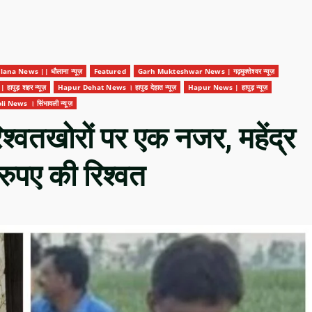
ana News || धौलाना न्यूज़
Featured
Garh Mukteshwar News | गढ़मुक्तेश्वर न्यूज़
पुड़ शहर न्यूज़
Hapur Dehat News । हापुड देहात न्यूज़
Hapur News | हापुड़ न्यूज़
 News । सिंभावली न्यूज़
िश्वतखोरों पर एक नजर, महेंद्र
रुपए की रिश्वत