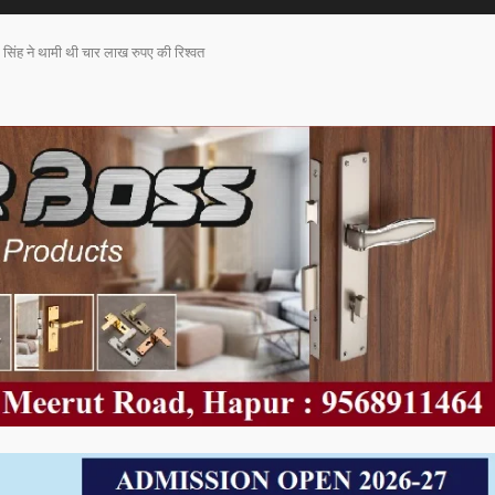
र सिंह ने थामी थी चार लाख रुपए की रिश्वत