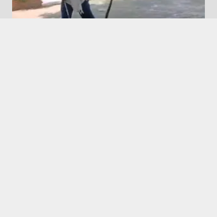
Babugarh News || बाबूगढ़ न्यूज़
Featured
बाबूगढ़ में छह फुट लंबे अजगर के निकलने से मचा हड़कंप
August 9, 2026
Featured
Hapur City News || हापुड़ शहर न्यूज़