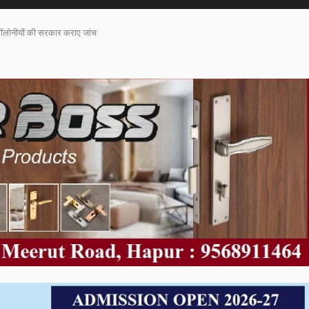
वैध कॉलोनीयों की सरकार कराए जांच