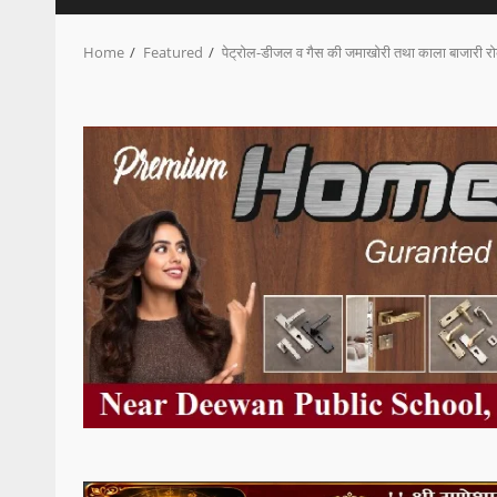
Home
Featured
पेट्रोल-डीजल व गैस की जमाखोरी तथा काला बाजारी रोक