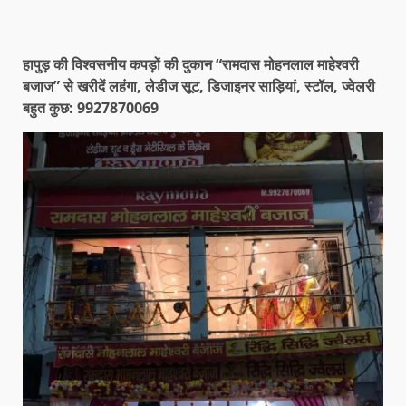
हापुड़ की विश्वसनीय कपड़ों की दुकान “रामदास मोहनलाल माहेश्वरी
बजाज” से खरीदें लहंगा, लेडीज सूट, डिजाइनर साड़ियां, स्टॉल, ज्वेलरी
बहुत कुछ: 9927870069