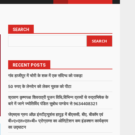
SEARCH
SEARCH
RECENT POSTS
गांव हाजीपुर में चोरी के शक में एक संदिग्ध को पकड़ा
50 रुपए के लेनदेन को लेकर युवक को पीटा
श्रावण कृष्णपक्ष शिवरात्री पूजन विधि,विभिन्न द्रव्यों से रुद्राभिषेक के
बारे में जाने ज्योतिर्विद पंडित सुबोध पाण्डेय से 9634408321
जेएमएस ग्रुप ऑफ़ इंस्टीट्यूशंस हापुड़ में बीएससी, बीए, बीकॉम एवं
बी०ए०एल०एल०बी० प्रोग्राम्स का ओरिएंटेशन कम इंडक्शन कार्यक्रम
का उद्घाटन