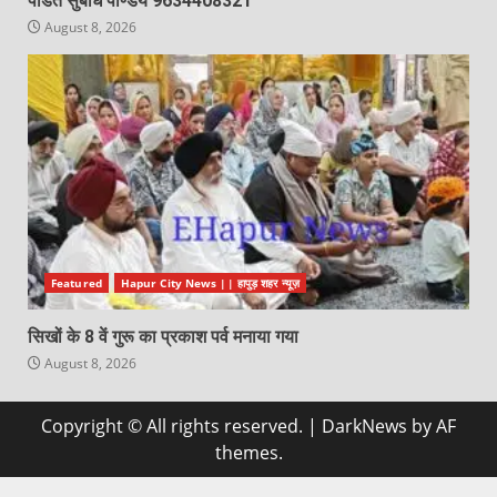
पंडित सुबोध पाण्डेय 9634408321
August 8, 2026
Featured
Hapur City News || हापुड़ शहर न्यूज़
सिखों के 8 वें गुरू का प्रकाश पर्व मनाया गया
August 8, 2026
Copyright © All rights reserved.
|
DarkNews
by AF
themes.