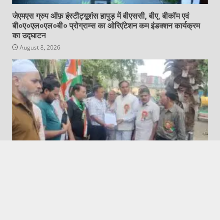
जेएमएस ग्रुप ऑफ़ इंस्टीट्यूशंस हापुड़ में बीएससी, बीए, बीकॉम एवं
बी०ए०एल०एल०बी० प्रोग्राम्स का ओरिएंटेशन कम इंडक्शन कार्यक्रम
का उद्घाटन
August 8, 2026
Featured
Hapur City News || हापुड़ शहर न्यूज़
महात्मा गांधी की प्रतिमा पर माल्यार्पण
August 8, 2026