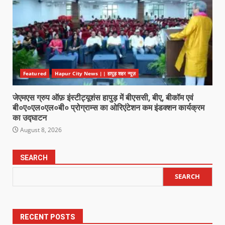
Featured
Hapur City News || हापुड़ शहर न्यूज़
जेएमएस ग्रुप ऑफ़ इंस्टीट्यूशंस हापुड़ में बीएससी, बीए, बीकॉम एवं
बी०ए०एल०एल०बी० प्रोग्राम्स का ओरिएंटेशन कम इंडक्शन कार्यक्रम
का उद्घाटन
August 8, 2026
SEARCH
SEARCH
RECENT POSTS