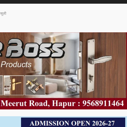
वसूली