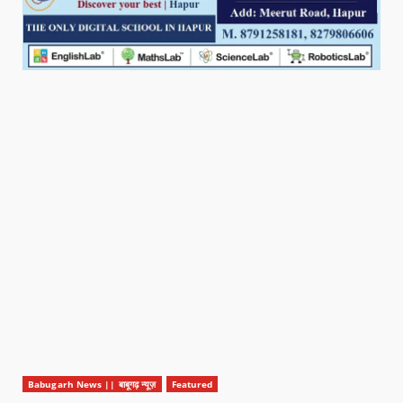
Babugarh News || बाबूगढ़ न्यूज़
Featured