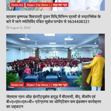
Featured
Hapur City News || हापुड़ शहर न्यूज़
श्रावण कृष्णपक्ष शिवरात्री पूजन विधि,विभिन्न द्रव्यों से रुद्राभिषेक के
बारे में जाने ज्योतिर्विद पंडित सुबोध पाण्डेय से 9634408321
August 8, 2026
Featured
Hapur City News || हापुड़ शहर न्यूज़
जेएमएस ग्रुप ऑफ़ इंस्टीट्यूशंस हापुड़ में बीएससी, बीए, बीकॉम एवं
बी०ए०एल०एल०बी० प्रोग्राम्स का ओरिएंटेशन कम इंडक्शन कार्यक्रम
का उद्घाटन