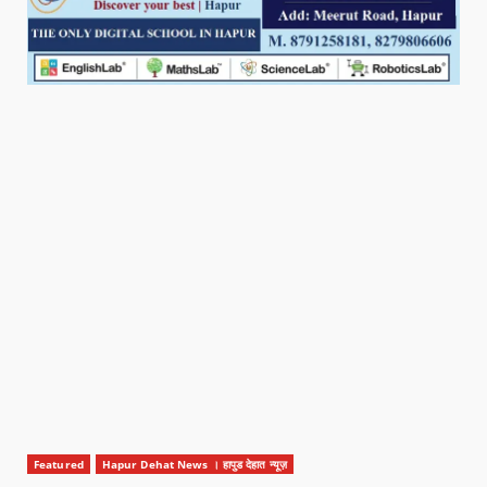
Featured
Hapur Dehat News । हापुड देहात न्यूज़