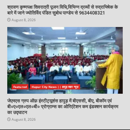
श्रावण कृष्णपक्ष शिवरात्री पूजन विधि,विभिन्न द्रव्यों से रुद्राभिषेक के
बारे में जाने ज्योतिर्विद पंडित सुबोध पाण्डेय से 9634408321
August 8, 2026
Featured
Hapur City News || हापुड़ शहर न्यूज़
जेएमएस ग्रुप ऑफ़ इंस्टीट्यूशंस हापुड़ में बीएससी, बीए, बीकॉम एवं
बी०ए०एल०एल०बी० प्रोग्राम्स का ओरिएंटेशन कम इंडक्शन कार्यक्रम
का उद्घाटन
August 8, 2026