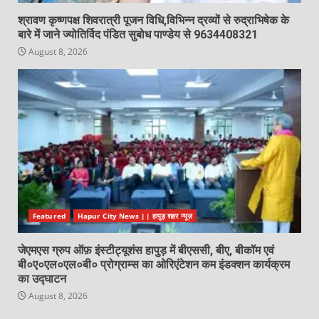
श्रावण कृष्णपक्ष शिवरात्री पूजन विधि,विभिन्न द्रव्यों से रुद्राभिषेक के
बारे में जाने ज्योतिर्विद पंडित सुबोध पाण्डेय से 9634408321
August 8, 2026
Featured
Hapur City News || हापुड़ शहर न्यूज़
जेएमएस ग्रुप ऑफ़ इंस्टीट्यूशंस हापुड़ में बीएससी, बीए, बीकॉम एवं
बी०ए०एल०एल०बी० प्रोग्राम्स का ओरिएंटेशन कम इंडक्शन कार्यक्रम
का उद्घाटन
August 8, 2026