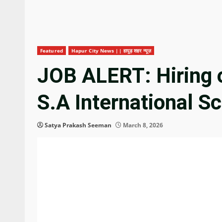
Featured
Hapur City News || हापुड़ शहर न्यूज़
JOB ALERT: Hiring 
S.A International 
Satya Prakash Seeman
March 8, 2026