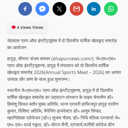
👁
4 views Views
जेएमएस ग्रुप ऑफ इंस्टीट्यूशंस में दो दिवसीय वार्षिक खेलकूद समारोह
का आयोजन
हापुड़, सीमन/ संजय कश्यप (ehapurnews.com/): जे०एम०एस०
ग्रुप ऑफ़ इंस्टीट्यूशन्स, हापुड़ में मंगलवार को दो दिवसीय वार्षिक
खेलकूद समारोह 2026(Annual Sports Meet – 2026) का अत्यंत
उत्साह और उमंग के साथ हुआ शुभारम्भ।
स्थानीय जे०एम०एस० ग्रुप ऑफ़ इंस्टीट्यूशन्स, हापुड़ में दो दिवसीय
वार्षिक खेलकूद समारोह का उद्घाटन संस्थान के वाइस चेयरमैन डॉ०
हिमांशु सिंघल बतौर मुख्य अतिथि, थाना प्रभारी हाफिजपुर हापुड़ प्रवीण
कुमार, विशिष्ट अतिथि, मैनेजिंग डायरेक्टर डॉ० आयुष सिंघल,
महानिदेशक प्रोफेसर (डॉ०) सुभाष गौतम, डॉ० निधि मलिक प्राचार्या जे०
एम० एस० वर्ल्ड स्कूल, डॉ० धीरज सैनी, प्राचार्य,फार्मेसी कॉलेज डीन