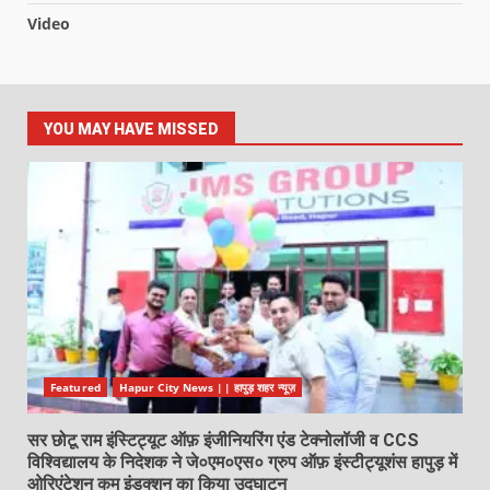
Video
YOU MAY HAVE MISSED
Featured
Hapur City News || हापुड़ शहर न्यूज़
सर छोटू राम इंस्टिट्यूट ऑफ़ इंजीनियरिंग एंड टेक्नोलॉजी व CCS
विश्विद्यालय के निदेशक ने जे०एम०एस० ग्रुप ऑफ़ इंस्टीट्यूशंस हापुड़ में
ओरिएंटेशन कम इंडक्शन का किया उद्घाटन