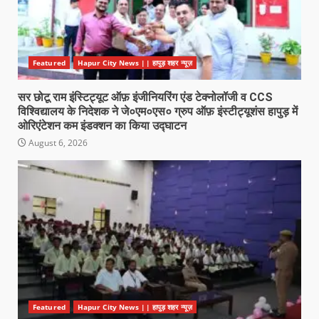
Featured
Hapur City News || हापुड़ शहर न्यूज़
सर छोटू राम इंस्टिट्यूट ऑफ़ इंजीनियरिंग एंड टेक्नोलॉजी व CCS
विश्विद्यालय के निदेशक ने जे०एम०एस० ग्रुप ऑफ़ इंस्टीट्यूशंस हापुड़ में
ओरिएंटेशन कम इंडक्शन का किया उद्घाटन
August 6, 2026
Featured
Hapur City News || हापुड़ शहर न्यूज़