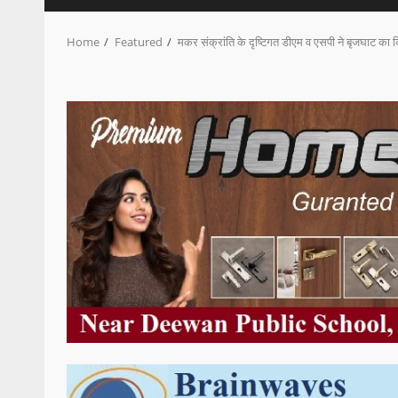
Home
Featured
मकर संक्रांति के दृष्टिगत डीएम व एसपी ने बृजघाट का क