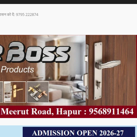
्रशासन को दें: 9795 222874