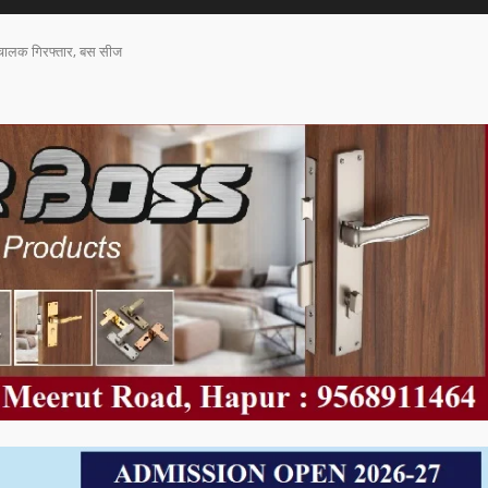
बस चालक गिरफ्तार, बस सीज