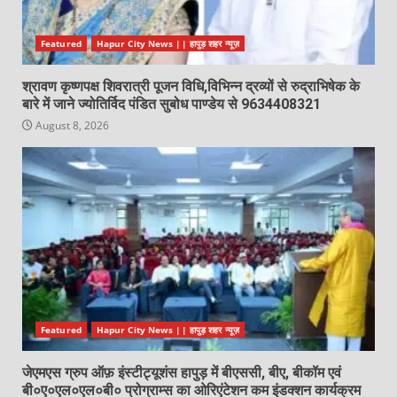
Featured
Hapur City News || हापुड़ शहर न्यूज़
श्रावण कृष्णपक्ष शिवरात्री पूजन विधि,विभिन्न द्रव्यों से रुद्राभिषेक के
बारे में जाने ज्योतिर्विद पंडित सुबोध पाण्डेय से 9634408321
August 8, 2026
Featured
Hapur City News || हापुड़ शहर न्यूज़
जेएमएस ग्रुप ऑफ़ इंस्टीट्यूशंस हापुड़ में बीएससी, बीए, बीकॉम एवं
बी०ए०एल०एल०बी० प्रोग्राम्स का ओरिएंटेशन कम इंडक्शन कार्यक्रम