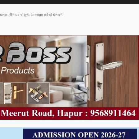
्चितकालीन धरना शुरू, आत्मदाह की दी चेतावनी