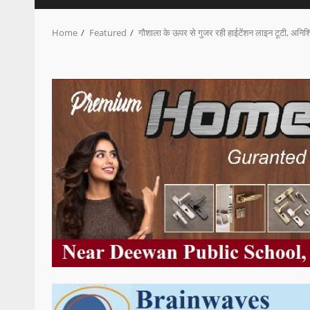
Home
Featured
गौशाला के ऊपर से गुजर रही हाईटेंशन लाइन टूटी, अनिश