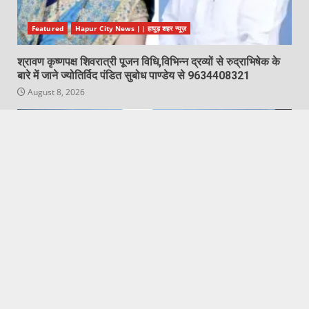
Featured
Hapur City News || हापुड़ शहर न्यूज़
श्रावण कृष्णपक्ष शिवरात्री पूजन विधि,विभिन्न द्रव्यों से रुद्राभिषेक के
बारे में जाने ज्योतिर्विद पंडित सुबोध पाण्डेय से 9634408321
August 8, 2026
Featured
Hapur City News || हापुड़ शहर न्यूज़
जेएमएस ग्रुप ऑफ़ इंस्टीट्यूशंस हापुड़ में बीएससी, बीए, बीकॉम एवं
बी०ए०एल०एल०बी० प्रोग्राम्स का ओरिएंटेशन कम इंडक्शन कार्यक्रम