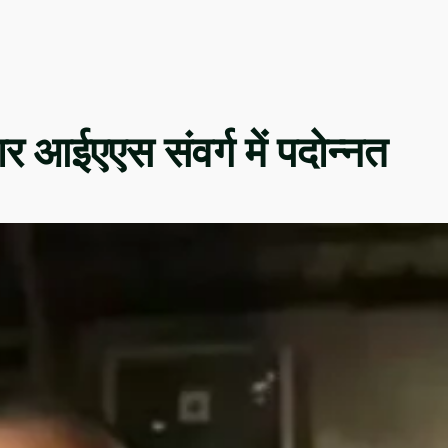
ार आईएएस संवर्ग में पदोन्नत