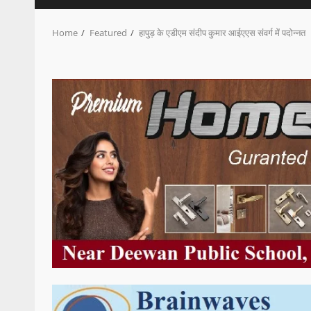
Home
Featured
हापुड़ के एडीएम संदीप कुमार आईएएस संवर्ग में पदोन्नत