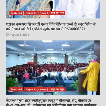
Featured
Hapur City News || हापुड़ शहर न्यूज़
श्रावण कृष्णपक्ष शिवरात्री पूजन विधि,विभिन्न द्रव्यों से रुद्राभिषेक के
बारे में जाने ज्योतिर्विद पंडित सुबोध पाण्डेय से 9634408321
August 8, 2026
Featured
Hapur City News || हापुड़ शहर न्यूज़
जेएमएस ग्रुप ऑफ़ इंस्टीट्यूशंस हापुड़ में बीएससी, बीए, बीकॉम एवं
बी०ए०एल०एल०बी० प्रोग्राम्स का ओरिएंटेशन कम इंडक्शन कार्यक्रम