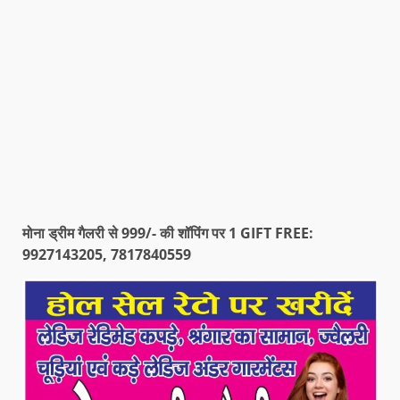
मोना ड्रीम गैलरी से 999/- की शॉपिंग पर 1 GIFT FREE:
9927143205, 7817840559