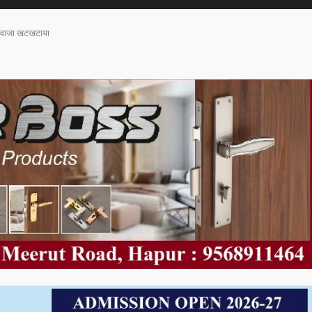
 दरवाजा खटखटाया