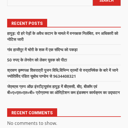
SEARCH
RECENT POSTS
हापुड़: दो हरे पेड़ों के अवैध कटान के मामले में वनरक्षक निलंबित, वन अधिकारी को
नोटिस जारी
गांव हाजीपुर में चोरी के शक में एक संदिग्ध को पकड़ा
50 रुपए के लेनदेन को लेकर युवक को पीटा
श्रावण कृष्णपक्ष शिवरात्री पूजन विधि,विभिन्न द्रव्यों से रुद्राभिषेक के बारे में जाने
ज्योतिर्विद पंडित सुबोध पाण्डेय से 9634408321
जेएमएस ग्रुप ऑफ़ इंस्टीट्यूशंस हापुड़ में बीएससी, बीए, बीकॉम एवं
बी०ए०एल०एल०बी० प्रोग्राम्स का ओरिएंटेशन कम इंडक्शन कार्यक्रम का उद्घाटन
RECENT COMMENTS
No comments to show.