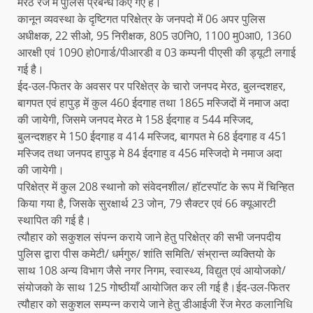
मेरठ रेंज मे पुलिस प्रबन्ध किए गए है।
कानून व्यवस्था के दृष्टिगत परिक्षेत्र के जनपदो में 06 अपर पुलिस
अधीक्षक, 22 सीओ, 95 निरीक्षक, 805 उ0नि0, 1100 मु0आ0, 1360
आरक्षी एवं 1090 हो0गार्ड/पीआरडी व 03 कम्पनी पीएसी की ड्यूटी लगाई
गई है।
ईद-उल-फितर के अवसर पर परिक्षेत्र के चारो जनपद मेरठ, बुलन्दशहर,
बागपत एवं हापुड़ में कुल 460 ईदगाह तथा 1865 मस्जिदों में नमाज अदा
की जायेगी, जिसमे जनपद मेरठ मे 158 ईदगाह व 544 मस्जिद,
बुलन्दशहर मे 150 ईदगाह व 414 मस्जिद, बागपत मे 68 ईदगाह व 451
मस्जिद तथा जनपद हापुड़ मे 84 ईदगाह व 456 मस्जिदो मे नमाज अदा
की जायेगी।
परिक्षेत्र में कुल 208 स्थानो को संवेदनशील/ हॉटस्पॉट के रूप में चिन्हित
किया गया है, जिसके सुरक्षार्थ 23 जोन, 79 सैक्टर एवं 66 क्यूआरटी
स्थापित की गई है।
त्यौहार को सकुशल संपन्न कराये जाने हेतु परिक्षेत्र की सभी जनपदीय
पुलिस द्वारा पीस कमेटी/ धर्मगुरु/ शांति समिति/ संभ्रान्त व्यक्तियो के
साथ 108 अन्य विभाग जैसे नगर निगम, स्वास्थ्य, विद्युत एवं आयोजको/
संयोजको के साथ 125 गोष्ठीयाँ आयोजित कर ली गई है।ईद-उल-फितर
त्यौहार को सकुशल सम्पन्न कराये जाने हेतु डीआईजी रेंज मेरठ कलानिधि