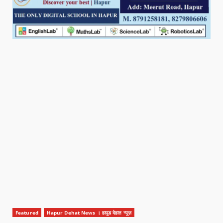
Featured
Hapur Dehat News । हापुड देहात न्यूज़