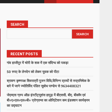
SEARCH
SEARCH
RECENT POSTS
गांव हाजीपुर में चोरी के शक में एक संदिग्ध को पकड़ा
50 रुपए के लेनदेन को लेकर युवक को पीटा
श्रावण कृष्णपक्ष शिवरात्री पूजन विधि,विभिन्न द्रव्यों से रुद्राभिषेक के
बारे में जाने ज्योतिर्विद पंडित सुबोध पाण्डेय से 9634408321
जेएमएस ग्रुप ऑफ़ इंस्टीट्यूशंस हापुड़ में बीएससी, बीए, बीकॉम एवं
बी०ए०एल०एल०बी० प्रोग्राम्स का ओरिएंटेशन कम इंडक्शन कार्यक्रम
का उद्घाटन