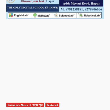
Babugarh News || बाबूगढ़ न्यूज़
Featured