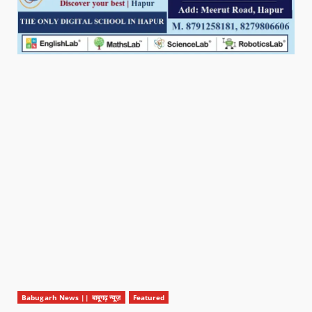
Babugarh News || बाबूगढ़ न्यूज़
Featured