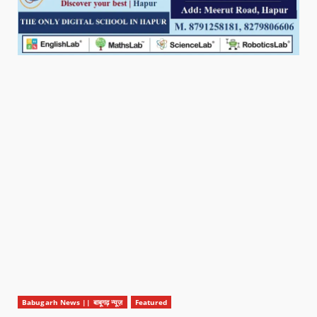
Babugarh News || बाबूगढ़ न्यूज़
Featured