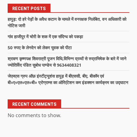
RECENT POSTS
हापुड़: दो हरे पेड़ों के अवैध कटान के मामले में वनरक्षक निलंबित, वन अधिकारी को
नोटिस जारी
गांव हाजीपुर में चोरी के शक में एक संदिग्ध को पकड़ा
50 रुपए के लेनदेन को लेकर युवक को पीटा
श्रावण कृष्णपक्ष शिवरात्री पूजन विधि,विभिन्न द्रव्यों से रुद्राभिषेक के बारे में जाने
ज्योतिर्विद पंडित सुबोध पाण्डेय से 9634408321
जेएमएस ग्रुप ऑफ़ इंस्टीट्यूशंस हापुड़ में बीएससी, बीए, बीकॉम एवं
बी०ए०एल०एल०बी० प्रोग्राम्स का ओरिएंटेशन कम इंडक्शन कार्यक्रम का उद्घाटन
RECENT COMMENTS
No comments to show.