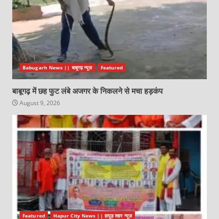
Babugarh News || बाबूगढ़ न्यूज़
Featured
बाबूगढ़ में छह फुट लंबे अजगर के निकलने से मचा हड़कंप
August 9, 2026
Featured
Hapur City News || हापुड़ शहर न्यूज़